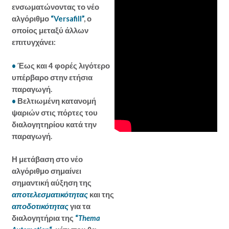
ενσωματώνοντας το νέο
αλγόριθμο
“Versafill”
, ο
οποίος μεταξύ άλλων
επιτυγχάνει:
•
Έως και 4 φορές λιγότερο
υπέρβαρο στην ετήσια
παραγωγή.
•
Βελτιωμένη κατανομή
ψαριών στις πόρτες του
διαλογητηρίου κατά την
παραγωγή.
Η μετάβαση στο νέο
αλγόριθμο σημαίνει
σημαντική αύξηση της
αποτελεσματικότητας
και της
αποδοτικότητας
για τα
διαλογητήρια της
“
Thema