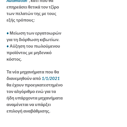
Automation
“
, κάτι που θα
επηρεάσει θετικά τον τζίρο
των πελατών της με τους
εξής τρόπους:
•
Μείωση των εργατοωρών
για τη διόρθωση κιβωτίων.
•
Αύξηση του πωλούμενου
προϊόντος με μηδενικό
κόστος.
Τα νέα μηχανήματα που θα
διανεμηθούν από
1/1/2021
θα έχουν προεγκατεστημένο
τον αλγόριθμο ενώ για τα
ήδη υπάρχοντα μηχανήματα
αναμένεται να υπάρξει
επιλογή αναβάθμισης.