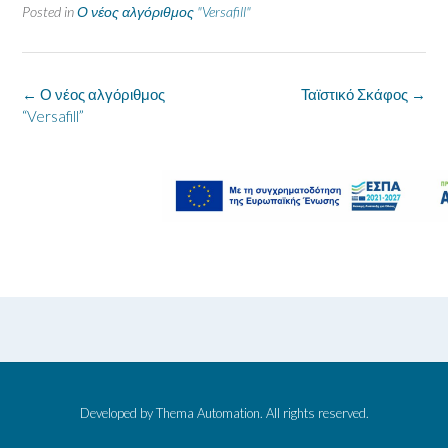
Posted in
Ο νέος αλγόριθμος "Versafill"
Post
←
Ο νέος αλγόριθμος
Ταϊστικό Σκάφος
→
navigation
“Versafill”
Developed by Thema Automation. All rights reserved.