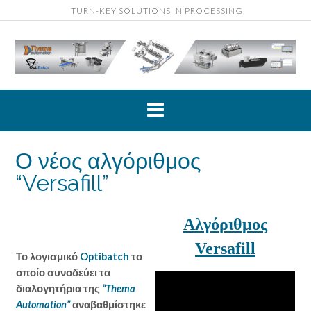
Skip
TURN-KEY SOLUTIONS IN PROCESSING
to
content
Ο νέος αλγόριθμος
“Versafill”
Αλγόριθμος
Versafill
Το λογισμικό
Optibatch
το
οποίο συνοδεύει τα
διαλογητήρια της
“Thema
Automation”
αναβαθμίστηκε